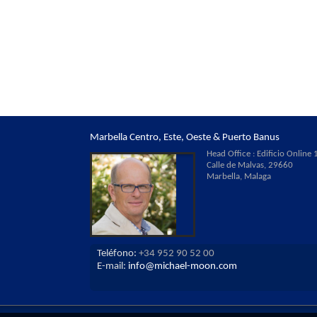
Marbella Centro, Este, Oeste & Puerto Banus
Head Office : Edificio Online 1
Calle de Malvas, 29660
Marbella, Malaga
Teléfono:
+34 952 90 52 00
E-mail:
info@michael-moon.com