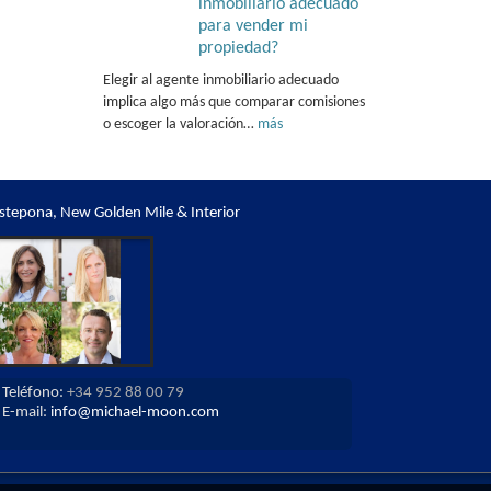
inmobiliario adecuado
para vender mi
propiedad?
Elegir al agente inmobiliario adecuado
implica algo más que comparar comisiones
o escoger la valoración…
más
stepona, New Golden Mile & Interior
Teléfono:
+34 952 88 00 79
E-mail:
info@michael-moon.com