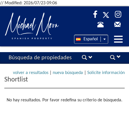
// Modified: 2026/07/23 09:06
Desp
Español
nave
Búsqueda de propiedades
volver a resultados
|
nueva búsqueda
|
Solicite información
Shortlist
No hay resultados. Por favor redefina su criterio de búsqueda.