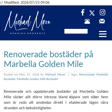
// Modified: 2026/07/23 09:06
Desp
nave
Renoverade bostäder på
Marbella Golden Mile
Posted on May 19, 2026 by
Michael Moon
| Tags:
Renoverade Marbella
Bostader
,
Marbella Golden Mile Bostader
Renoverade och uppdaterade bostäder på Marbella Golden
Mile väcker allt större intresse bland köpare som söker hem
som är redo att användas direkt i etablerade lägen nära
stranden och bekvämligheter.