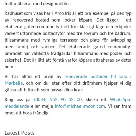
fullt möblerat med designmöbler.
Radhuset som visas här i Arco Iris är ett bra exempel på den typ
av renoverad bostad som lockar köpare. Det ligger i ett
etablerat gated community i ett förstklassigt läge och erbjuder
vackert utformade bostadsytor med tre sovrum och tre badrum,
tillsammans med rymliga terrasser och plats för avkoppling
med familj och vänner. Det etablerade gated community-
området har välskötta trädgårdar tillsammans med pooler och
säkerhet. Det är lätt att förstå varför köpare attraheras av detta
hem.
Vi har alltid ett urval av
renoverade bostäder till salu i
Marbella
, och om du letar efter ditt drömhem hjälper vi dig
gärna att hitta ett som passar dina krav.
Ring oss på
(0034) 952 90 52 00
, skicka ett
WhatsApp-
meddelande
eller mejla
info@michael-moon.com
. Vi ser fram
emot att höra från dig.
Latest Posts