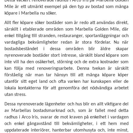
Detta vackert renoverade radhus i Arco Iris på Marbella Golden
Mile är ett utmärkt exempel på den typ av bostad som många
köpare i Marbella nu söker.
Allt fler köpare söker bostäder som är redo att användas direkt,
särskilt i etablerade områden som Marbella Golden Mile, där
enkel tillgång till stranden, restauranger, sportanläggningar och
vardagliga bekvämligheter redan är stora fördelar. Nu när
bostadsbeståndet i dessa områden blir äldre skapar
nyrenoverade bostäder stort intresse, särskilt bland köpare som
inte vill ha den osäkerhet, störning och de extra kostnader som
kan följa med renoveringsarbete. Denna tvekan är särskilt
förståelig när man tar hänsyn till att många köpare köper
utanför sitt eget land och ofta varken har kunskapen eller de
lokala kontakterna för att genomföra det nödvändiga arbetet
utan stress.
Dessa nyrenoverade lägenheter och hus blir en allt viktigare del
av Marbellas bostadsmarknad och, som är fallet med detta
radhus i Arco Iris, svarar de mot kraven på enkelhet i vardagen
och enkel gångavstånd till bekvämligheter, i ett hem med
uppdaterade interiörer, hanterbar utomhusyta och, inte minst,