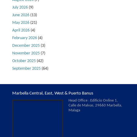
July 2026
(9)
June 2026
(13)
May 2026
(21)
April 2026
(4)
February 2026
(4)
December 2025
(3)
November 2025
(7)
October 2025
(42)
September 2025
(64)
Marbella Central, East, West & Puerto Banus
Head Office : Edificio Online 1,
Calle de Malvas, 29660 Marbella,
Malaga