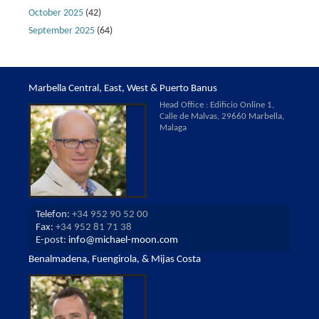
October 2025
(42)
September 2025
(64)
Marbella Central, East, West & Puerto Banus
Head Office : Edificio Online 1,
Calle de Malvas, 29660 Marbella,
Malaga
Telefon:
+34 952 90 52 00
Fax:
+34 952 81 71 38
E-post:
info@michael-moon.com
Benalmadena, Fuengirola, & Mijas Costa