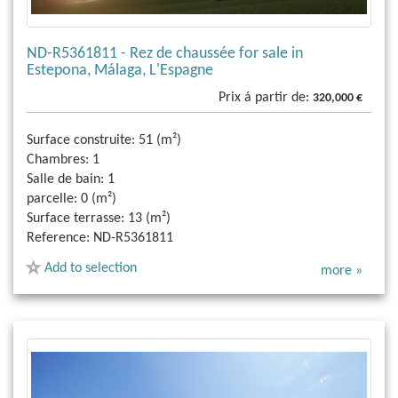
ND-R5361811 - Rez de chaussée for sale in
Estepona, Málaga, L'Espagne
Prix á partir de:
320,000 €
Surface construite:
51 (m²)
Chambres:
1
Salle de bain:
1
parcelle:
0 (m²)
Surface terrasse:
13 (m²)
Reference:
ND-R5361811
Add to selection
more »