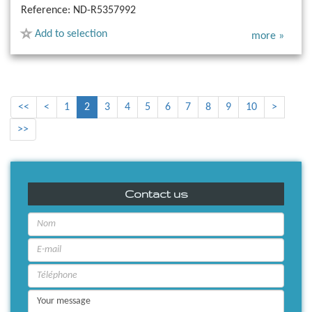
Reference:
ND-R5357992
Add to selection
more »
<<
<
1
2
3
4
5
6
7
8
9
10
>
>>
Contact us