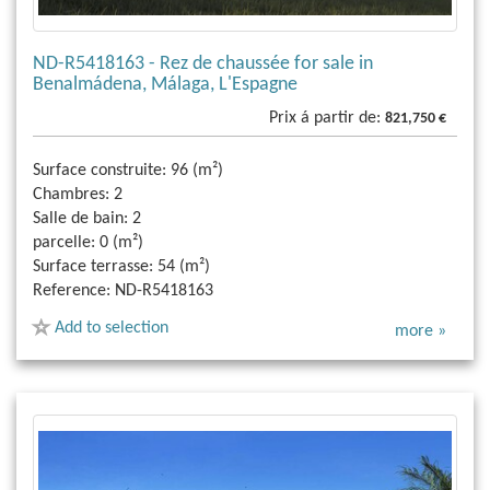
ND-R5418163 - Rez de chaussée for sale in
Benalmádena, Málaga, L'Espagne
Prix á partir de:
821,750 €
Surface construite:
96 (m²)
Chambres:
2
Salle de bain:
2
parcelle:
0 (m²)
Surface terrasse:
54 (m²)
Reference:
ND-R5418163
Add to selection
more »