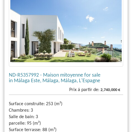
ND-R5357992 - Maison mitoyenne for sale
in Málaga Este, Málaga, Málaga, L'Espagne
Prix á partir de:
2,740,000 €
Surface construite:
253 (m²)
Chambres:
3
Salle de bain:
3
parcelle:
95 (m²)
Surface terrasse:
88 (m²)