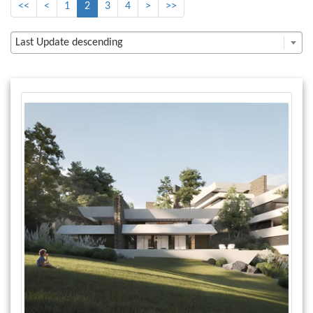
<<
<
1
2
3
4
>
>>
Last Update descending