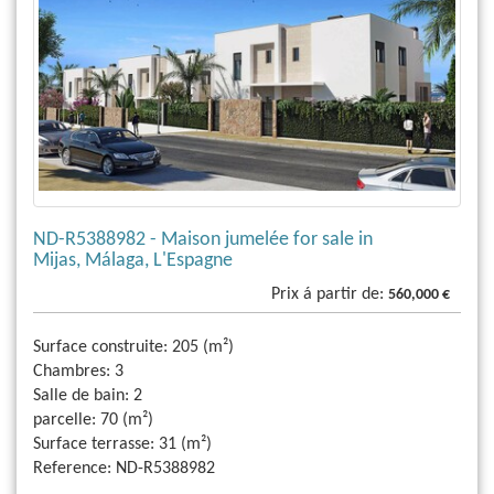
ND-R5388982 - Maison jumelée for sale in
Mijas, Málaga, L'Espagne
Prix á partir de:
560,000 €
Surface construite:
205 (m²)
Chambres:
3
Salle de bain:
2
parcelle:
70 (m²)
Surface terrasse:
31 (m²)
Reference:
ND-R5388982