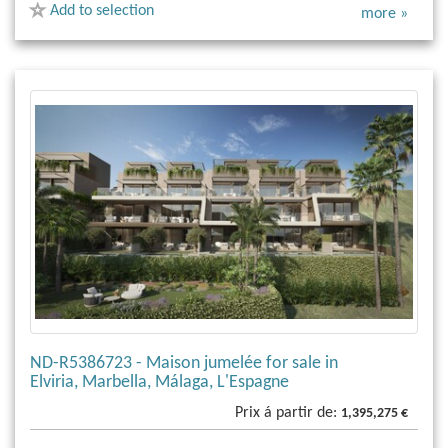
Add to selection
more »
ND-R5386723 - Maison jumelée for sale in
Elviria, Marbella, Málaga, L'Espagne
Prix á partir de:
1,395,275 €