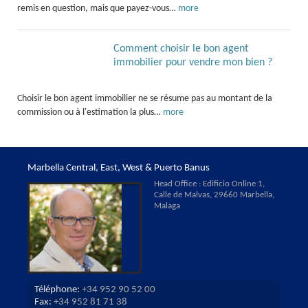
remis en question, mais que payez-vous…
more
Comment choisir le bon agent
immobilier pour vendre mon bien ?
Choisir le bon agent immobilier ne se résume pas au montant de la
commission ou à l'estimation la plus…
more
Marbella Central, East, West & Puerto Banus
Head Office : Edificio Online 1,
Calle de Malvas, 29660 Marbella,
Malaga
Téléphone:
+34 952 90 52 00
Fax:
+34 952 81 71 38