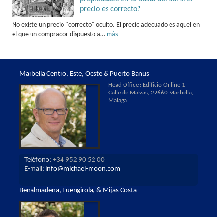
precio es correcto?
No existe un precio "correcto" oculto. El precio adecuado es aquel en
el que un comprador dispuesto a…
más
Marbella Centro, Este, Oeste & Puerto Banus
Head Office : Edificio Online 1,
Calle de Malvas, 29660 Marbella,
Malaga
Teléfono:
+34 952 90 52 00
E-mail:
info@michael-moon.com
Benalmadena, Fuengirola, & Mijas Costa