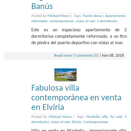
Banús
Posted by
Michael Moon
|
Tags:
Puerto Banus
,
Apartamento
,
reformado
,
contemporaneo
,
vistas al mar
,
2 dormitorios
Este es un espacioso apartamento de 2
dormitorios completamente reformado, a un tiro
de piedra del puerto deportivo con vistas al mar.
Read more
|
Comments (0)
|
Nov 08, 2018
Fabulosa villa
contemporánea en venta
en Elviria
Posted by
Michael Moon
|
Tags:
Marbella villa
,
for sale
,
5
dormitorios
,
vistas al mar
,
Elviria
,
Contemporánea
Villa en venta en Marbella - Impresionante villa