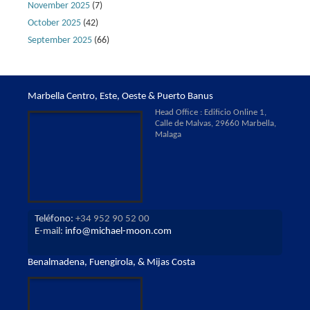
November 2025
(7)
October 2025
(42)
September 2025
(66)
Marbella Centro, Este, Oeste & Puerto Banus
Head Office : Edificio Online 1,
Calle de Malvas, 29660 Marbella,
Malaga
Teléfono:
+34 952 90 52 00
E-mail:
info@michael-moon.com
Benalmadena, Fuengirola, & Mijas Costa