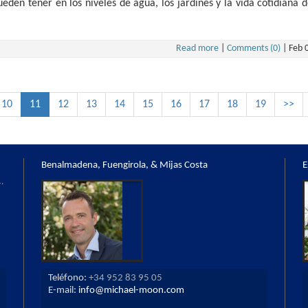
pueden tener en los niveles de agua, los jardines y la vida cotidiana 
Read more
|
Comments (0)
|
Feb 
10
11
12
13
14
15
16
17
18
19
>>
Benalmadena, Fuengirola, & Mijas Costa
E
,
Teléfono:
+34 952 83 95 05
E-mail:
info@michael-moon.com