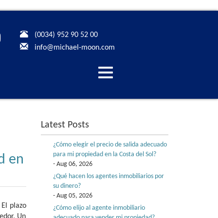
(0034) 952 90 52 00
info@michael-moon.com
Desplegar
navegación
Latest Posts
¿Cómo elegir el precio de salida adecuado
para mi propiedad en la Costa del Sol?
d en
- Aug 06, 2026
¿Qué hacen los agentes inmobiliarios por
su dinero?
- Aug 05, 2026
 El plazo
¿Cómo elijo al agente inmobiliario
edor. Un
adecuado para vender mi propiedad?