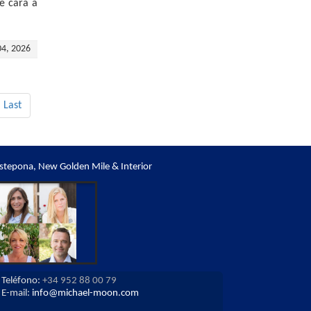
de cara a
04, 2026
Last
stepona, New Golden Mile & Interior
Teléfono:
+34 952 88 00 79
E-mail:
info@michael-moon.com