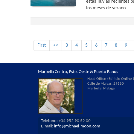
estas lluvias recientes 
los meses de verano.
First
<<
3
4
5
6
7
8
9
Marbella Centro, Este, Oeste & Puerto Banus
Head Office : Edificio Online 1
Calle de Malvas, 29660
Marbella, Malaga
Teléfono:
+34 952 90 52 00
E-mail:
info@michael-moon.com