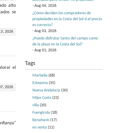
ado alto
- Aug 04, 2026
tados se
¿Cómo deciden los compradores de
propiedades en la Costa del Sol si el precio
es correcto?
- Aug 03, 2026
13, 2026
¿Puedo disfrutar tanto del campo como
de la playa en la Costa del Sol?
- Aug 01, 2026
Tags
lorar el
Marbella
(68)
Estepona
(35)
07, 2026
Nueva Andalucia
(30)
Mijas Costa
(23)
villa
(20)
Fuengirola
(18)
Benahavis
(17)
onfianza”
en venta
(11)