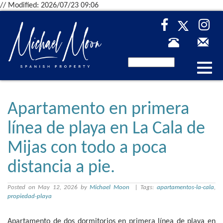
// Modified: 2026/07/23 09:06
Desp
nave
Apartamento en primera
línea de playa en La Cala de
Mijas con todo a poca
distancia a pie.
Posted on May 12, 2026 by
Michael Moon
| Tags:
apartamentos-la-cala
,
propiedad-playa
Apartamento de dos dormitorios en primera línea de playa en