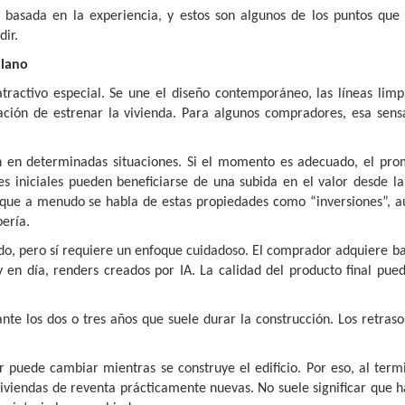
 basada en la experiencia, y estos son algunos de los puntos que
ir.
plano
ractivo especial. Se une el diseño contemporáneo, las líneas limpi
ación de estrenar la vivienda. Para algunos compradores, esa sens
 en determinadas situaciones. Si el momento es adecuado, el pro
 iniciales pueden beneficiarse de una subida en el valor desde la
s que a menudo se habla de estas propiedades como “inversiones”, a
ería.
o, pero sí requiere un enfoque cuidadoso. El comprador adquiere b
en día, renders creados por IA. La calidad del producto final pued
nte los dos o tres años que suele durar la construcción. Los retras
 puede cambiar mientras se construye el edificio. Por eso, al term
viendas de reventa prácticamente nuevas. No suele significar que h