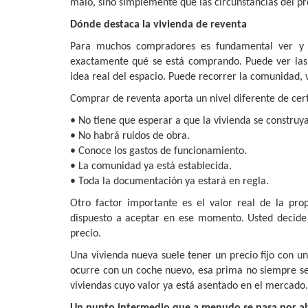
malo, sino simplemente que las circunstancias del p
Dónde destaca la vivienda de reventa
Para muchos compradores es fundamental ver y to
exactamente qué se está comprando. Puede ver las v
idea real del espacio. Puede recorrer la comunidad, 
Comprar de reventa aporta un nivel diferente de cert
• No tiene que esperar a que la vivienda se construya
• No habrá ruidos de obra.
• Conoce los gastos de funcionamiento.
• La comunidad ya está establecida.
• Toda la documentación ya estará en regla.
Otro factor importante es el valor real de la pr
dispuesto a aceptar en ese momento. Usted decide lo
precio.
Una vivienda nueva suele tener un precio fijo con u
ocurre con un coche nuevo, esa prima no siempre se
viviendas cuyo valor ya está asentado en el mercado.
Un punto intermedio que a menudo se pasa por al