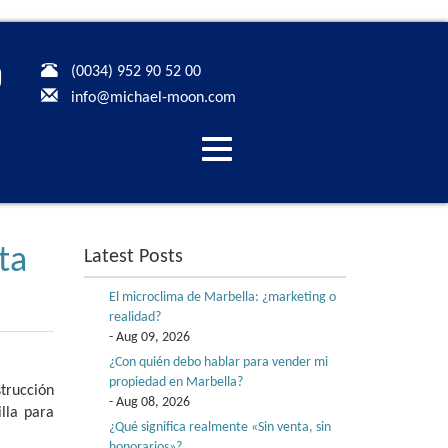
(0034) 952 90 52 00
info@michael-moon.com
Desplegar
navegación
ta
Latest Posts
El microclima de Marbella: ¿marketing o
realidad?
- Aug 09, 2026
¿Con quién debo hablar para vender mi
propiedad en Marbella?
strucción
- Aug 08, 2026
lla para
¿Qué significa realmente «Sin venta, sin
honorarios»?