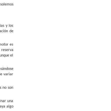
 solemos
as y los
ación de
motor es
 reserva
unque el
asándose
e variar
os no son
inar una
aya algo