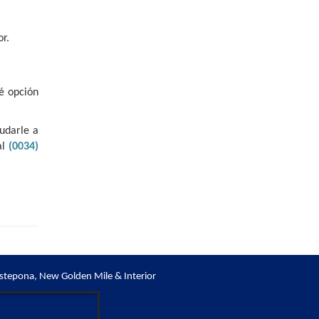
r.
é opción
udarle a
al
(0034)
stepona, New Golden Mile & Interior