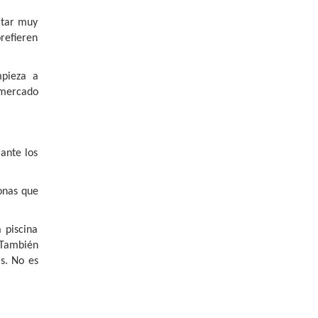
ltar muy
prefieren
mpieza a
 mercado
ante los
onas que
 piscina
. También
s. No es