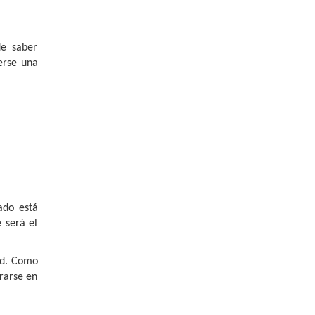
de saber
erse una
ado está
 será el
ad. Como
rarse en