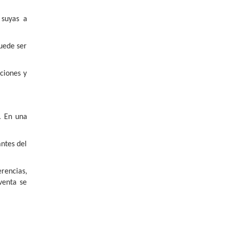
 suyas a
puede ser
ciones y
. En una
antes del
rencias,
venta se