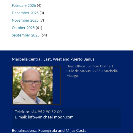
February 2026
(4)
December 2025
(3)
November 2025
(7)
October 2025
(41)
September 2025
(64)
Marbella Central, East, West and Puerto Banus
Head Office : Edificio Online 1,
Calle de Malvas, 29660 Marbella,
Malaga
Telefon:
+34 952 90 52 00
E-mail:
info@michael-moon.com
Benalmadena, Fuengirola and Mijas Costa