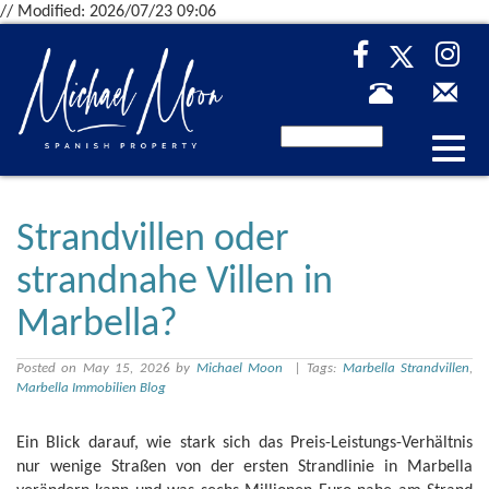
// Modified: 2026/07/23 09:06
Desp
nave
Strandvillen oder
strandnahe Villen in
Marbella?
Posted on May 15, 2026 by
Michael Moon
| Tags:
Marbella Strandvillen
,
Marbella Immobilien Blog
Ein Blick darauf, wie stark sich das Preis-Leistungs-Verhältnis
nur wenige Straßen von der ersten Strandlinie in Marbella